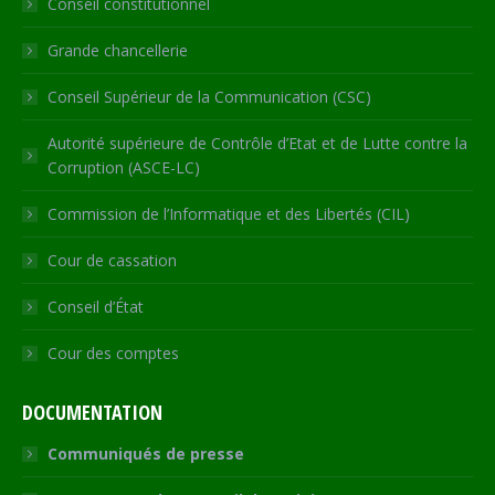
Conseil constitutionnel
window
window
window
window
new
window
Grande chancellerie
Conseil Supérieur de la Communication (CSC)
Autorité supérieure de Contrôle d’Etat et de Lutte contre la
Corruption (ASCE-LC)
Commission de l’Informatique et des Libertés (CIL)
Cour de cassation
Conseil d’État
Cour des comptes
DOCUMENTATION
Communiqués de presse