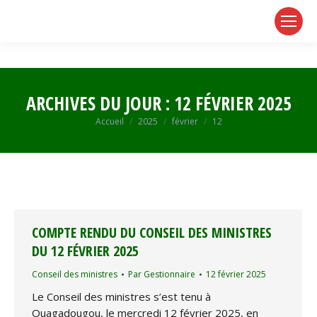
page
page
page
opens
opens
opens
in
in
in
new
new
new
window
window
window
ARCHIVES DU JOUR :
12 FÉVRIER 2025
Vous êtes ici :
Accueil
2025
février
12
COMPTE RENDU DU CONSEIL DES MINISTRES
DU 12 FÉVRIER 2025
Conseil des ministres
Par
Gestionnaire
12 février 2025
Le Conseil des ministres s’est tenu à
Ouagadougou, le mercredi 12 février 2025, en