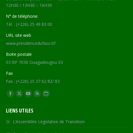
12H30 / 13H30 – 16H30
N° de téléphone:
Tél. : (+226) 25 49 83 00
URL site web
www.presidencedufaso.bf
Boite postale
03 BP 7030 Ouagadougou 03
Fax
Fax : (+226) 25 37 62 82/ 83
Trouvez nous sur :
Facebook
X
YouTube
RSS
Site
page
page
page
page
Web
LIENS UTILES
opens
opens
opens
opens
page
in
in
in
in
opens
L’Assemblée Législative de Transition
new
new
new
new
in