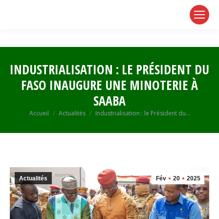
page
page
page
opens
opens
opens
in
in
in
new
new
new
window
window
window
INDUSTRIALISATION : LE PRÉSIDENT DU
FASO INAUGURE UNE MINOTERIE À
SAABA
Vous êtes ici :
Accueil
Actualités
Industrialisation : le Président du…
Actualités
Fév
20
2025