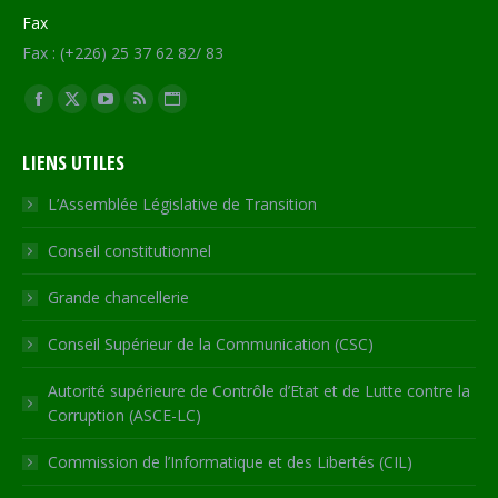
Fax
Fax : (+226) 25 37 62 82/ 83
Trouvez nous sur :
Facebook
X
YouTube
RSS
Site
page
page
page
page
Web
LIENS UTILES
opens
opens
opens
opens
page
in
in
in
in
opens
L’Assemblée Législative de Transition
new
new
new
new
in
Conseil constitutionnel
window
window
window
window
new
window
Grande chancellerie
Conseil Supérieur de la Communication (CSC)
Autorité supérieure de Contrôle d’Etat et de Lutte contre la
Corruption (ASCE-LC)
Commission de l’Informatique et des Libertés (CIL)