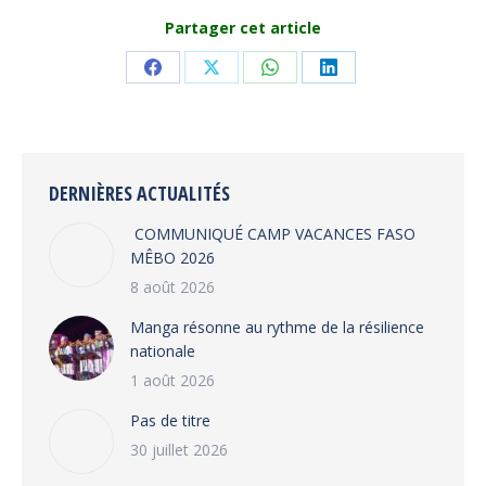
Partager cet article
Share
Share
Share
Share
on
on
on
on
Facebook
X
WhatsApp
LinkedIn
DERNIÈRES ACTUALITÉS
COMMUNIQUÉ CAMP VACANCES FASO
MÊBO 2026
8 août 2026
Manga résonne au rythme de la résilience
nationale
1 août 2026
Pas de titre
30 juillet 2026