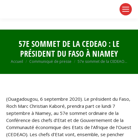
page
page
page
opens
opens
opens
in
in
in
new
new
new
window
window
window
57E SOMMET DE LA CEDEAO : LE
PRÉSIDENT DU FASO À NIAMEY
Vous êtes ici :
Accueil
Communiqué de presse
57e sommet de la CEDEAO…
(Ouagadougou, 6 septembre 2020). Le président du Faso,
Roch Marc Christian Kaboré, prendra part ce lundi 7
septembre à Niamey, au 57e sommet ordinaire de la
Conférence des chefs d’Etat et de Gouvernement de la
Communauté économique des Etats de l’Afrique de l’Ouest
(CEDEAO). Les chefs d’Etat vont, ensemble, se pencher