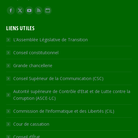
Trouvez nous sur :
Facebook
X
YouTube
RSS
Site
page
page
page
page
Web
LIENS UTILES
opens
opens
opens
opens
page
in
in
in
in
opens
L’Assemblée Législative de Transition
new
new
new
new
in
Conseil constitutionnel
window
window
window
window
new
window
Grande chancellerie
Conseil Supérieur de la Communication (CSC)
Autorité supérieure de Contrôle d’Etat et de Lutte contre la
Corruption (ASCE-LC)
Commission de l’Informatique et des Libertés (CIL)
Cour de cassation
Conseil d’État