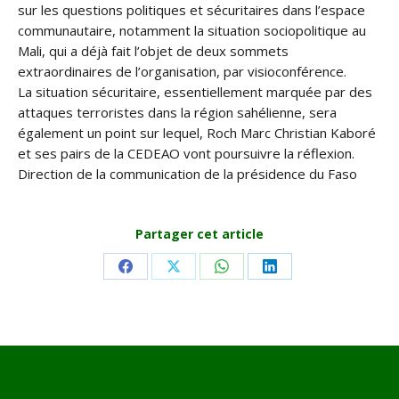
sur les questions politiques et sécuritaires dans l’espace
communautaire, notamment la situation sociopolitique au
Mali, qui a déjà fait l’objet de deux sommets
extraordinaires de l’organisation, par visioconférence.
La situation sécuritaire, essentiellement marquée par des
attaques terroristes dans la région sahélienne, sera
également un point sur lequel, Roch Marc Christian Kaboré
et ses pairs de la CEDEAO vont poursuivre la réflexion.
Direction de la communication de la présidence du Faso
Partager cet article
Share
Share
Share
Share
on
on
on
on
Facebook
X
WhatsApp
LinkedIn