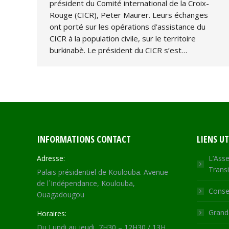
président du Comité international de la Croix-
Rouge (CICR), Peter Maurer. Leurs échanges
ont porté sur les opérations d’assistance du
CICR à la population civile, sur le territoire
burkinabè. Le président du CICR s’est…
INFORMATIONS CONTACT
LIENS UT
Adresse:
L’Asse
Transi
Palais présidentiel de Koulouba. Avenue
de l´Indépendance, Koulouba,
Consei
Ouagadougou
Grande
Horaires:
Du Lundi au jeudi, 7H30 – 12H30 / 13H