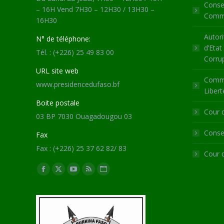
Consei
– 16H Vend 7H30 – 12H30 / 13H30 –
Commu
16H30
Autori
N° de téléphone:
d’Etat
Tél. : (+226) 25 49 83 00
Corru
URL site web
Commi
www.presidencedufaso.bf
Libert
Boite postale
Cour 
03 BP 7030 Ouagadougou 03
Consei
Fax
Fax : (+226) 25 37 62 82/ 83
Cour 
Trouvez nous sur :
Facebook
X
YouTube
RSS
Site
page
page
page
page
Web
opens
opens
opens
opens
page
in
in
in
in
opens