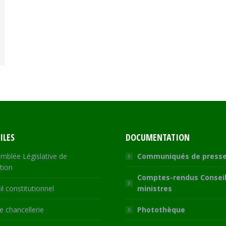
ILES
DOCUMENTATION
mblée Législative de
Communiqués de press
tion
Comptes-rendus Conseil
l constitutionnel
ministres
 chancellerie
Photothèque