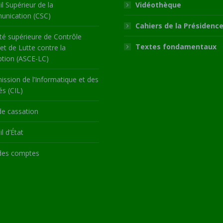
l Supérieur de la
Vidéothèque
nication (CSC)
Cahiers de la Présidenc
té supérieure de Contrôle
Textes fondamentaux
 et de Lutte contre la
ption (ASCE-LC)
ssion de l’Informatique et des
és (CIL)
de cassation
l d’État
des comptes