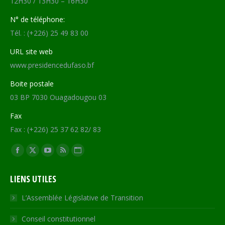
12H30 / 13H30 – 16H30
N° de téléphone:
Tél. : (+226) 25 49 83 00
URL site web
www.presidencedufaso.bf
Boite postale
03 BP 7030 Ouagadougou 03
Fax
Fax : (+226) 25 37 62 82/ 83
Trouvez nous sur :
Facebook
X
YouTube
RSS
Site
page
page
page
page
Web
LIENS UTILES
opens
opens
opens
opens
page
in
in
in
in
opens
L’Assemblée Législative de Transition
new
new
new
new
in
Conseil constitutionnel
window
window
window
window
new