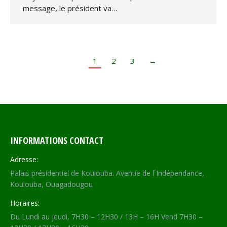
message, le président va…
1
2
3
→
INFORMATIONS CONTACT
Adresse:
Palais présidentiel de Koulouba. Avenue de l´Indépendance,
Koulouba, Ouagadougou
Horaires:
Du Lundi au jeudi, 7H30 – 12H30 / 13H – 16H Vend 7H30 –