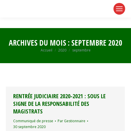
page
page
page
opens
opens
opens
in
in
in
new
new
new
window
window
window
ARCHIVES DU MOIS :
SEPTEMBRE 2020
Vous êtes ici :
Accueil
2020
septembre
RENTRÉE JUDICIAIRE ‪2020-2021‬ : SOUS LE
SIGNE DE LA RESPONSABILITÉ DES
MAGISTRATS
Communiqué de presse
Par
Gestionnaire
30 septembre 2020