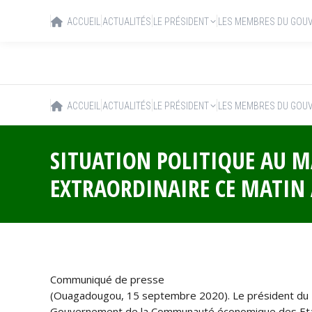
ACCUEIL
ACTUALITÉS
LE PRÉSIDENT
LES MEMBRES DU GOU
ACCUEIL
ACTUALITÉS
LE PRÉSIDENT
LES MEMBRES DU GOU
SITUATION POLITIQUE AU M
EXTRAORDINAIRE CE MATIN 
Communiqué de presse
(Ouagadougou, 15 septembre 2020). Le président du Fa
Gouvernement de la Communauté économique des Etats