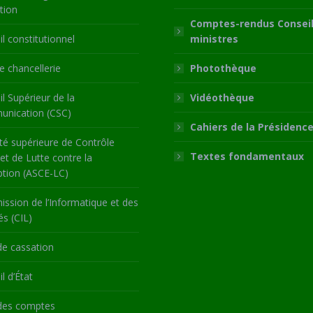
tion
Comptes-rendus Conseil
l constitutionnel
ministres
 chancellerie
Photothèque
l Supérieur de la
Vidéothèque
nication (CSC)
Cahiers de la Présidenc
té supérieure de Contrôle
Textes fondamentaux
 et de Lutte contre la
ption (ASCE-LC)
ssion de l’Informatique et des
és (CIL)
de cassation
l d’État
des comptes