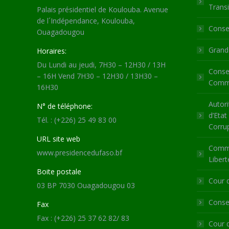
Transi
Palais présidentiel de Koulouba. Avenue
de l´Indépendance, Koulouba,
Consei
Ouagadougou
Grande
Horaires:
Du Lundi au jeudi, 7H30 – 12H30 / 13H
Consei
– 16H Vend 7H30 – 12H30 / 13H30 –
Commu
16H30
Autori
N° de téléphone:
d’Etat
Tél. : (+226) 25 49 83 00
Corru
URL site web
Commi
www.presidencedufaso.bf
Libert
Boite postale
Cour 
03 BP 7030 Ouagadougou 03
Consei
Fax
Fax : (+226) 25 37 62 82/ 83
Cour 