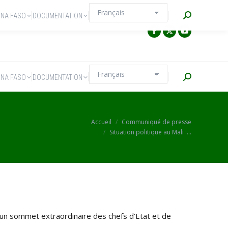
Recherche
INA FASO
DOCUMENTATION
Recherche
INA FASO
DOCUMENTATION
Vous êtes ici :
Accueil
Communiqué de presse
Situation politique au Mali :…
 un sommet extraordinaire des chefs d’Etat et de