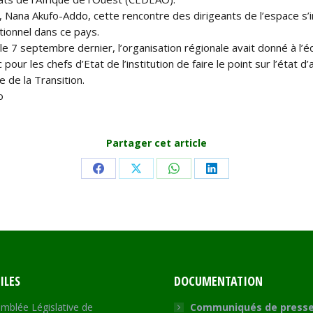
, Nana Akufo-Addo, cette rencontre des dirigeants de l’espace s’in
utionnel dans ce pays.
 7 septembre dernier, l’organisation régionale avait donné à l’é
c pour les chefs d’Etat de l’institution de faire le point sur l’éta
e de la Transition.
o
Partager cet article
Share
Share
Share
Share
on
on
on
on
Facebook
X
WhatsApp
LinkedIn
ILES
DOCUMENTATION
mblée Législative de
Communiqués de press