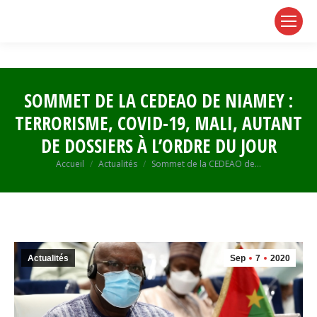
page
page
page
opens
opens
opens
in
in
in
new
new
new
window
window
window
SOMMET DE LA CEDEAO DE NIAMEY :
TERRORISME, COVID-19, MALI, AUTANT
DE DOSSIERS À L’ORDRE DU JOUR
Vous êtes ici :
Accueil
Actualités
Sommet de la CEDEAO de…
Actualités
Sep
7
2020