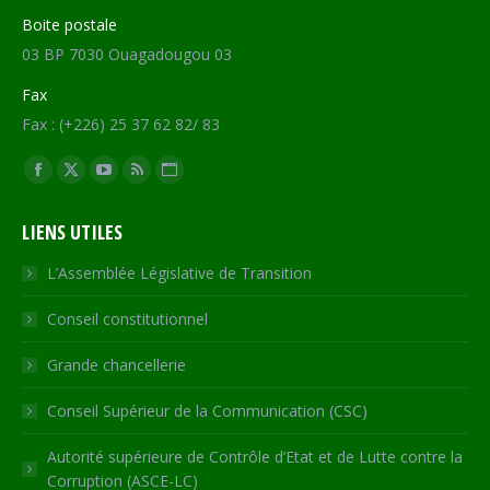
Boite postale
03 BP 7030 Ouagadougou 03
Fax
Fax : (+226) 25 37 62 82/ 83
Trouvez nous sur :
Facebook
X
YouTube
RSS
Site
page
page
page
page
Web
LIENS UTILES
opens
opens
opens
opens
page
in
in
in
in
opens
L’Assemblée Législative de Transition
new
new
new
new
in
Conseil constitutionnel
window
window
window
window
new
window
Grande chancellerie
Conseil Supérieur de la Communication (CSC)
Autorité supérieure de Contrôle d’Etat et de Lutte contre la
Corruption (ASCE-LC)