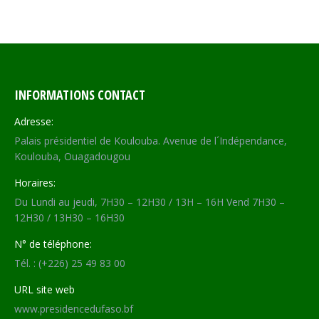
on
on
on
on
Facebook
X
WhatsApp
LinkedIn
INFORMATIONS CONTACT
Adresse:
Palais présidentiel de Koulouba. Avenue de l´Indépendance,
Koulouba, Ouagadougou
Horaires:
Du Lundi au jeudi, 7H30 – 12H30 / 13H – 16H Vend 7H30 –
12H30 / 13H30 – 16H30
N° de téléphone:
Tél. : (+226) 25 49 83 00
URL site web
www.presidencedufaso.bf