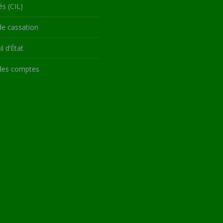
és (CIL)
de cassation
l d’État
des comptes