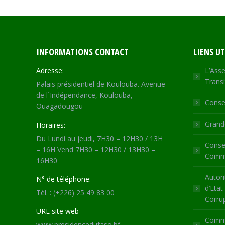
INFORMATIONS CONTACT
LIENS UT
Adresse:
L’Asse
Transi
Palais présidentiel de Koulouba. Avenue
de l´Indépendance, Koulouba,
Consei
Ouagadougou
Grande
Horaires:
Du Lundi au jeudi, 7H30 – 12H30 / 13H
Consei
– 16H Vend 7H30 – 12H30 / 13H30 –
Commu
16H30
Autori
N° de téléphone:
d’Etat
Tél. : (+226) 25 49 83 00
Corru
URL site web
Commi
www.presidencedufaso.bf