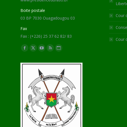
Libert
Boite postale
Cour 
03 BP 7030 Ouagadougou 03
Consei
Fax
Fax : (+226) 25 37 62 82/ 83
Cour 
Trouvez nous sur :
Facebook
X
YouTube
RSS
Site
page
page
page
page
Web
opens
opens
opens
opens
page
in
in
in
in
opens
new
new
new
new
in
window
window
window
window
new
window