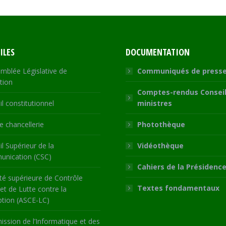
ILES
DOCUMENTATION
mblée Législative de
Communiqués de press
tion
Comptes-rendus Conseil
l constitutionnel
ministres
 chancellerie
Photothèque
l Supérieur de la
Vidéothèque
nication (CSC)
Cahiers de la Présidenc
té supérieure de Contrôle
Textes fondamentaux
 et de Lutte contre la
ption (ASCE-LC)
ssion de l’Informatique et des