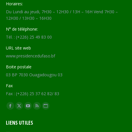
Horaires:
Du Lundi au jeudi, 7H30 – 12H30 / 13H – 16H Vend 7H30 –
12H30 / 13H30 – 16H30
N° de téléphone:
Tél. : (+226) 25 49 83 00
URL site web
www.presidencedufaso.bf
Boite postale
03 BP 7030 Ouagadougou 03
Fax
Fax : (+226) 25 37 62 82/ 83
Trouvez nous sur :
Facebook
X
YouTube
RSS
Site
page
page
page
page
Web
LIENS UTILES
opens
opens
opens
opens
page