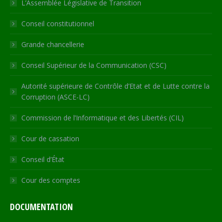
in
in
in
in
opens
L’Assemblée Législative de Transition
new
new
new
new
in
Conseil constitutionnel
window
window
window
window
new
window
Grande chancellerie
Conseil Supérieur de la Communication (CSC)
Autorité supérieure de Contrôle d’Etat et de Lutte contre la
Corruption (ASCE-LC)
Commission de l’Informatique et des Libertés (CIL)
Cour de cassation
Conseil d’État
Cour des comptes
DOCUMENTATION