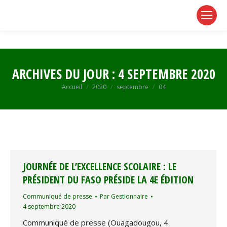
page
page
page
opens
opens
opens
in
in
in
new
new
new
window
window
window
ARCHIVES DU JOUR :
4 SEPTEMBRE 2020
Vous êtes ici :
Accueil
2020
septembre
04
JOURNÉE DE L’EXCELLENCE SCOLAIRE : LE
PRÉSIDENT DU FASO PRÉSIDE LA 4E ÉDITION
Communiqué de presse
Par
Gestionnaire
4 septembre 2020
Communiqué de presse (Ouagadougou, 4