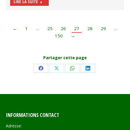
LIRE LA SUITE
←
1
…
25
26
27
28
29
…
150
→
Partager cette page
Share
Share
Share
Share
on
on
on
on
Facebook
X
WhatsApp
LinkedIn
INFORMATIONS CONTACT
Adresse: