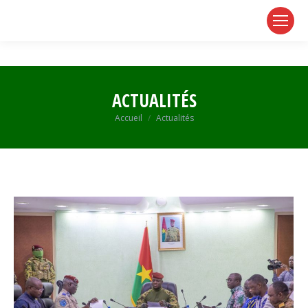
page
page
page
opens
opens
opens
in
in
in
new
new
new
window
window
window
ACTUALITÉS
Vous êtes ici :
Accueil
Actualités