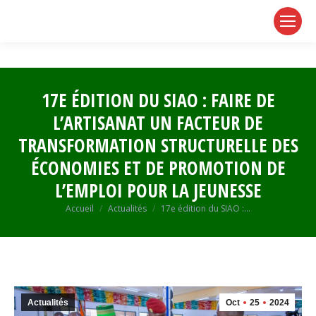
page
page
page
opens
opens
opens
in
in
in
new
new
new
window
window
window
17E ÉDITION DU SIAO : FAIRE DE
L’ARTISANAT UN FACTEUR DE
TRANSFORMATION STRUCTURELLE DES
ÉCONOMIES ET DE PROMOTION DE
L’EMPLOI POUR LA JEUNESSE
Vous êtes ici :
Accueil
Actualités
17e édition du SIAO :…
Actualités
Oct
25
2024