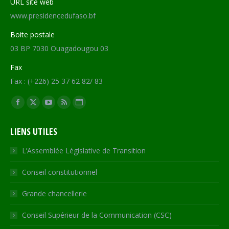
URL site web
www.presidencedufaso.bf
Boite postale
03 BP 7030 Ouagadougou 03
Fax
Fax : (+226) 25 37 62 82/ 83
Trouvez nous sur :
Facebook
X
YouTube
RSS
Site
page
page
page
page
Web
LIENS UTILES
opens
opens
opens
opens
page
in
in
in
in
opens
L’Assemblée Législative de Transition
new
new
new
new
in
Conseil constitutionnel
window
window
window
window
new
window
Grande chancellerie
Conseil Supérieur de la Communication (CSC)