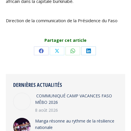
africain dans la capitale burkinabè.
Direction de la communication de la Présidence du Faso
Partager cet article
Share
Share
Share
Share
on
on
on
on
Facebook
X
WhatsApp
LinkedIn
DERNIÈRES ACTUALITÉS
COMMUNIQUÉ CAMP VACANCES FASO
MÊBO 2026
8 août 2026
Manga résonne au rythme de la résilience
nationale