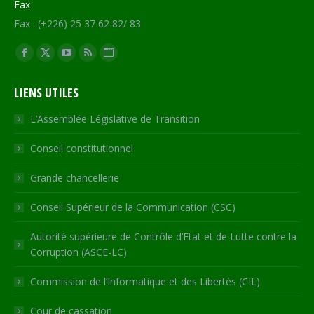
Fax
Fax : (+226) 25 37 62 82/ 83
Trouvez nous sur :
Facebook
X
YouTube
RSS
Site
page
page
page
page
Web
LIENS UTILES
opens
opens
opens
opens
page
in
in
in
in
opens
L’Assemblée Législative de Transition
new
new
new
new
in
Conseil constitutionnel
window
window
window
window
new
window
Grande chancellerie
Conseil Supérieur de la Communication (CSC)
Autorité supérieure de Contrôle d’Etat et de Lutte contre la
Corruption (ASCE-LC)
Commission de l’Informatique et des Libertés (CIL)
Cour de cassation