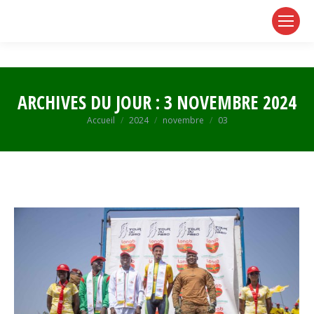
page
page
page
opens
opens
opens
in
in
in
new
new
new
window
window
window
ARCHIVES DU JOUR :
3 NOVEMBRE 2024
Vous êtes ici :
Accueil
2024
novembre
03