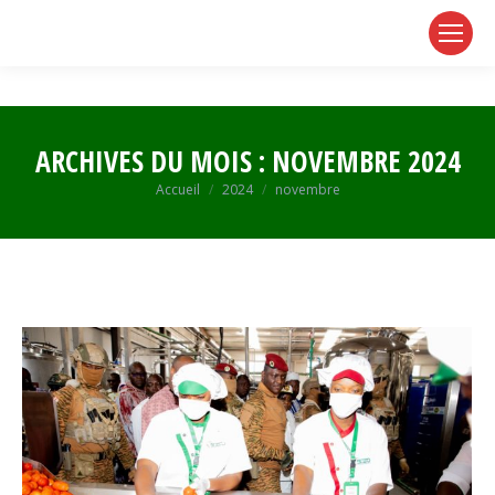
page
page
page
opens
opens
opens
in
in
in
new
new
new
window
window
window
ARCHIVES DU MOIS :
NOVEMBRE 2024
Vous êtes ici :
Accueil
2024
novembre