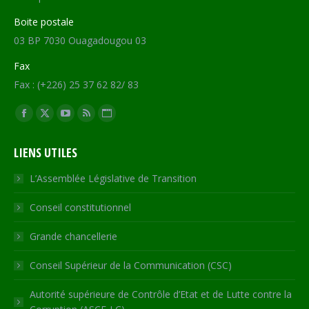
Boite postale
03 BP 7030 Ouagadougou 03
Fax
Fax : (+226) 25 37 62 82/ 83
Trouvez nous sur :
Facebook
X
YouTube
RSS
Site
page
page
page
page
Web
LIENS UTILES
opens
opens
opens
opens
page
in
in
in
in
opens
L’Assemblée Législative de Transition
new
new
new
new
in
Conseil constitutionnel
window
window
window
window
new
window
Grande chancellerie
Conseil Supérieur de la Communication (CSC)
Autorité supérieure de Contrôle d’Etat et de Lutte contre la