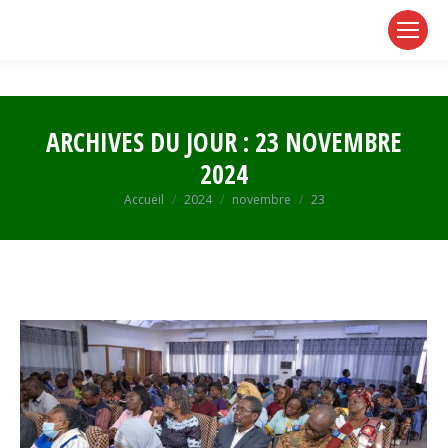
page
page
page
opens
opens
opens
in
in
in
new
new
new
window
window
window
ARCHIVES DU JOUR :
23 NOVEMBRE
2024
Vous êtes ici :
Accueil
2024
novembre
23