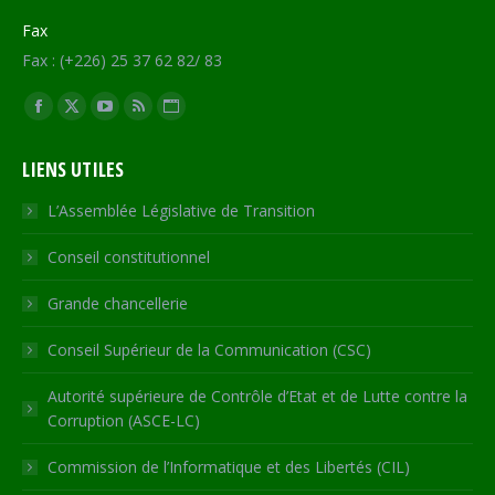
Fax
Fax : (+226) 25 37 62 82/ 83
Trouvez nous sur :
Facebook
X
YouTube
RSS
Site
page
page
page
page
Web
LIENS UTILES
opens
opens
opens
opens
page
in
in
in
in
opens
L’Assemblée Législative de Transition
new
new
new
new
in
Conseil constitutionnel
window
window
window
window
new
window
Grande chancellerie
Conseil Supérieur de la Communication (CSC)
Autorité supérieure de Contrôle d’Etat et de Lutte contre la
Corruption (ASCE-LC)
Commission de l’Informatique et des Libertés (CIL)