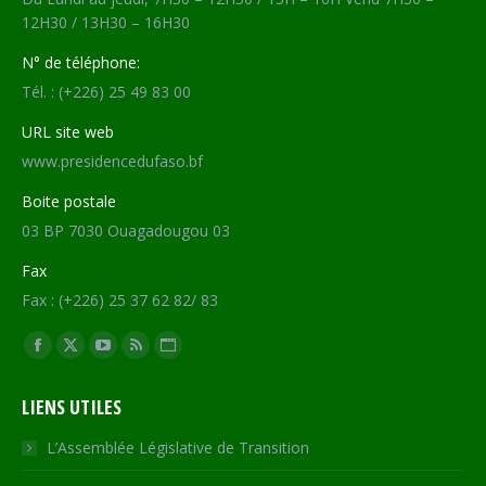
12H30 / 13H30 – 16H30
N° de téléphone:
Tél. : (+226) 25 49 83 00
URL site web
www.presidencedufaso.bf
Boite postale
03 BP 7030 Ouagadougou 03
Fax
Fax : (+226) 25 37 62 82/ 83
Trouvez nous sur :
Facebook
X
YouTube
RSS
Site
page
page
page
page
Web
LIENS UTILES
opens
opens
opens
opens
page
in
in
in
in
opens
L’Assemblée Législative de Transition
new
new
new
new
in