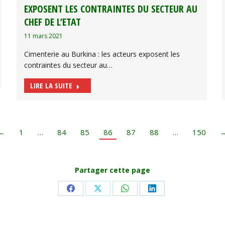
EXPOSENT LES CONTRAINTES DU SECTEUR AU
CHEF DE L’ETAT
11 mars 2021
Cimenterie au Burkina : les acteurs exposent les
contraintes du secteur au…
LIRE LA SUITE
←
1
…
84
85
86
87
88
…
150
Partager cette page
Share
Share
Share
Share
on
on
on
on