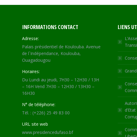
INFORMATIONS CONTACT
LIENS UT
Adresse:
L’Asse
Transi
Palais présidentiel de Koulouba. Avenue
de l´Indépendance, Koulouba,
Consei
Ouagadougou
Grande
Horaires:
Du Lundi au jeudi, 7H30 – 12H30 / 13H
Consei
– 16H Vend 7H30 – 12H30 / 13H30 –
Commu
16H30
Autori
N° de téléphone:
d’Etat
Tél. : (+226) 25 49 83 00
Corru
URL site web
Commi
www.presidencedufaso.bf
Libert