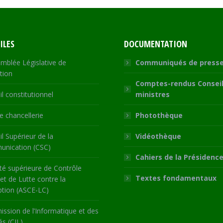
Facebook
X
WhatsApp
LinkedIn
ILES
DOCUMENTATION
mblée Législative de
Communiqués de press
tion
Comptes-rendus Conseil
l constitutionnel
ministres
 chancellerie
Photothèque
l Supérieur de la
Vidéothèque
nication (CSC)
Cahiers de la Présidenc
té supérieure de Contrôle
Textes fondamentaux
 et de Lutte contre la
ption (ASCE-LC)
ssion de l’Informatique et des
és (CIL)