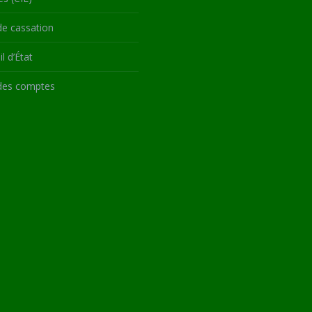
de cassation
l d’État
des comptes