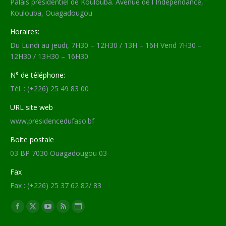
Palais présidentiel de Koulouba. Avenue de l´Indépendance,
Koulouba, Ouagadougou
Horaires:
Du Lundi au jeudi, 7H30 – 12H30 / 13H – 16H Vend 7H30 –
12H30 / 13H30 – 16H30
N° de téléphone:
Tél. : (+226) 25 49 83 00
URL site web
www.presidencedufaso.bf
Boite postale
03 BP 7030 Ouagadougou 03
Fax
Fax : (+226) 25 37 62 82/ 83
Trouvez nous sur :
Facebook
X
YouTube
RSS
Site
page
page
page
page
Web