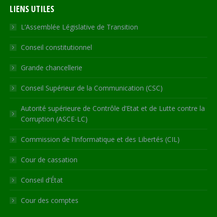
LIENS UTILES
opens
opens
opens
opens
page
in
in
in
in
opens
L’Assemblée Législative de Transition
new
new
new
new
in
Conseil constitutionnel
window
window
window
window
new
window
Grande chancellerie
Conseil Supérieur de la Communication (CSC)
Autorité supérieure de Contrôle d’Etat et de Lutte contre la
Corruption (ASCE-LC)
Commission de l’Informatique et des Libertés (CIL)
Cour de cassation
Conseil d’État
Cour des comptes