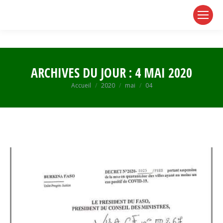
page
page
page
opens
opens
opens
in
in
in
new
new
new
window
window
window
ARCHIVES DU JOUR :
4 MAI 2020
Vous êtes ici :
Accueil
2020
mai
04