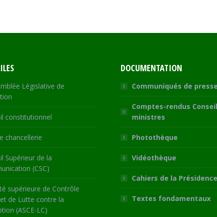
on
on
on
on
Facebook
X
WhatsApp
LinkedIn
ILES
DOCUMENTATION
mblée Législative de
Communiqués de press
tion
Comptes-rendus Conseil
l constitutionnel
ministres
 chancellerie
Photothèque
l Supérieur de la
Vidéothèque
nication (CSC)
Cahiers de la Présidenc
té supérieure de Contrôle
Textes fondamentaux
 et de Lutte contre la
ption (ASCE-LC)