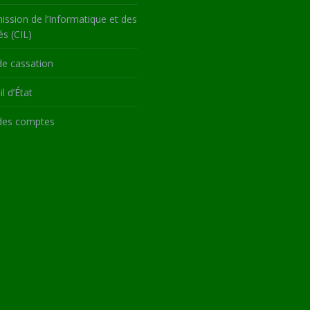
ssion de l’Informatique et des
és (CIL)
de cassation
l d’État
des comptes