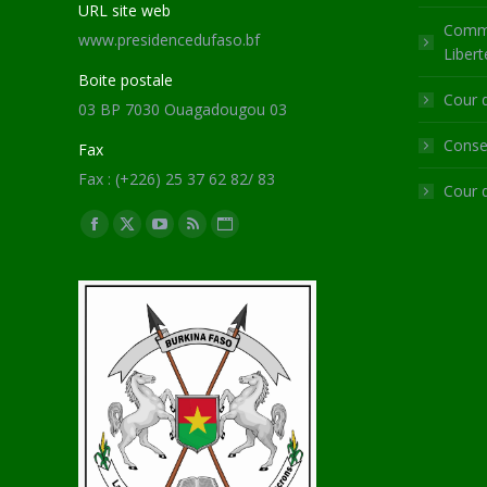
URL site web
Commi
www.presidencedufaso.bf
Libert
Boite postale
Cour 
03 BP 7030 Ouagadougou 03
Consei
Fax
Fax : (+226) 25 37 62 82/ 83
Cour 
Trouvez nous sur :
Facebook
X
YouTube
RSS
Site
page
page
page
page
Web
opens
opens
opens
opens
page
in
in
in
in
opens
new
new
new
new
in
window
window
window
window
new
window