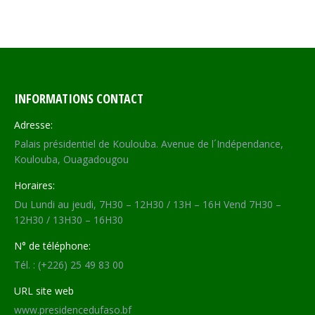
on
on
on
on
Facebook
X
WhatsApp
LinkedIn
INFORMATIONS CONTACT
Adresse:
Palais présidentiel de Koulouba. Avenue de l´Indépendance,
Koulouba, Ouagadougou
Horaires:
Du Lundi au jeudi, 7H30 – 12H30 / 13H – 16H Vend 7H30 –
12H30 / 13H30 – 16H30
N° de téléphone:
Tél. : (+226) 25 49 83 00
URL site web
www.presidencedufaso.bf