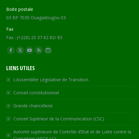
Boite postale
03 BP 7030 Ouagadougou 03
Fax
Fax : (+226) 25 37 62 82/ 83
Trouvez nous sur :
Facebook
X
YouTube
RSS
Site
page
page
page
page
Web
LIENS UTILES
opens
opens
opens
opens
page
in
in
in
in
opens
L’Assemblée Législative de Transition
new
new
new
new
in
Conseil constitutionnel
window
window
window
window
new
window
Grande chancellerie
Conseil Supérieur de la Communication (CSC)
Autorité supérieure de Contrôle d’Etat et de Lutte contre la
Corruption (ASCE-LC)