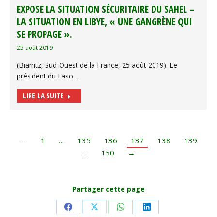
EXPOSE LA SITUATION SÉCURITAIRE DU SAHEL –
LA SITUATION EN LIBYE, « UNE GANGRÈNE QUI
SE PROPAGE ».
25 août 2019
(Biarritz, Sud-Ouest de la France, 25 août 2019). Le
président du Faso…
LIRE LA SUITE
←
1
…
135
136
137
138
139
…
150
→
Partager cette page
Share
Share
Share
Share