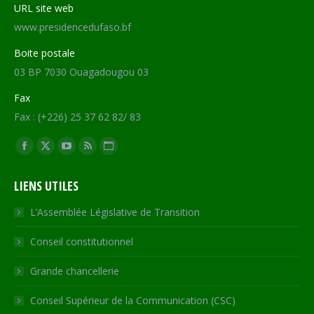
URL site web
www.presidencedufaso.bf
Boite postale
03 BP 7030 Ouagadougou 03
Fax
Fax : (+226) 25 37 62 82/ 83
Trouvez nous sur :
Facebook
X
YouTube
RSS
Site
page
page
page
page
Web
LIENS UTILES
opens
opens
opens
opens
page
in
in
in
in
opens
L’Assemblée Législative de Transition
new
new
new
new
in
Conseil constitutionnel
window
window
window
window
new
window
Grande chancellerie
Conseil Supérieur de la Communication (CSC)