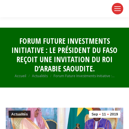
page
page
page
opens
opens
opens
in
in
in
new
new
new
window
window
window
FORUM FUTURE INVESTMENTS
INITIATIVE : LE PRÉSIDENT DU FASO
REÇOIT UNE INVITATION DU ROI
D’ARABIE SAOUDITE.
Vous êtes ici :
Accueil
Actualités
Forum Future Investments Initiative :…
Actualités
Sep
11
2019