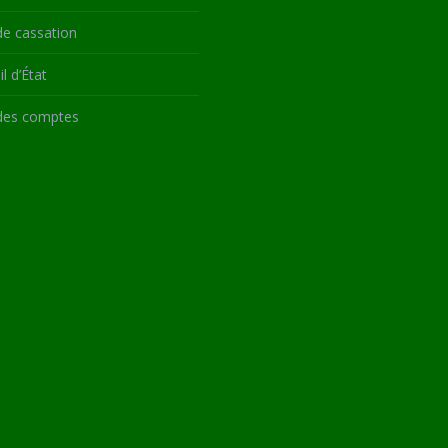
de cassation
l d’État
des comptes