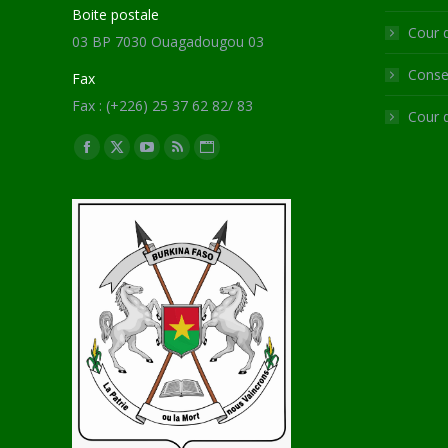
Boite postale
Cour 
03 BP 7030 Ouagadougou 03
Consei
Fax
Fax : (+226) 25 37 62 82/ 83
Cour 
Trouvez nous sur :
Facebook
X
YouTube
RSS
Site
page
page
page
page
Web
opens
opens
opens
opens
page
in
in
in
in
opens
new
new
new
new
in
window
window
window
window
new
window