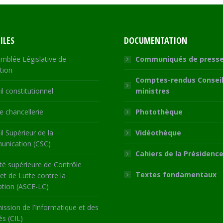
ILES
DOCUMENTATION
mblée Législative de
Communiqués de press
tion
Comptes-rendus Conseil
l constitutionnel
ministres
 chancellerie
Photothèque
l Supérieur de la
Vidéothèque
nication (CSC)
Cahiers de la Présidenc
té supérieure de Contrôle
Textes fondamentaux
 et de Lutte contre la
ption (ASCE-LC)
ssion de l’Informatique et des
és (CIL)