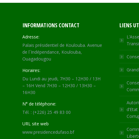
INFORMATIONS CONTACT
LIENS UT
Adresse:
L’Asse
Transi
Palais présidentiel de Koulouba. Avenue
de l´Indépendance, Koulouba,
Consei
Ouagadougou
Grande
Horaires:
Du Lundi au jeudi, 7H30 – 12H30 / 13H
Consei
– 16H Vend 7H30 – 12H30 / 13H30 –
Commu
16H30
Autori
N° de téléphone:
d’Etat
Tél. : (+226) 25 49 83 00
Corru
URL site web
Commi
www.presidencedufaso.bf
Libert