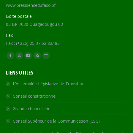
www.presidencedufaso.bf
Boite postale
03 BP 7030 Ouagadougou 03
Fax
Fax : (+226) 25 37 62 82/ 83
Trouvez nous sur :
Facebook
X
YouTube
RSS
Site
page
page
page
page
Web
LIENS UTILES
opens
opens
opens
opens
page
in
in
in
in
opens
L’Assemblée Législative de Transition
new
new
new
new
in
Conseil constitutionnel
window
window
window
window
new
window
Grande chancellerie
Conseil Supérieur de la Communication (CSC)