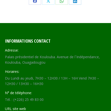
Share
Share
Share
Share
on
on
on
on
Facebook
X
WhatsApp
LinkedIn
INFORMATIONS CONTACT
Adresse:
Palais présidentiel de Koulouba. Avenue de l´Indépendance,
Koulouba, Ouagadougou
Horaires:
Du Lundi au jeudi, 7H30 – 12H30 / 13H – 16H Vend 7H30 –
12H30 / 13H30 – 16H30
N° de téléphone:
Tél. : (+226) 25 49 83 00
URL site web