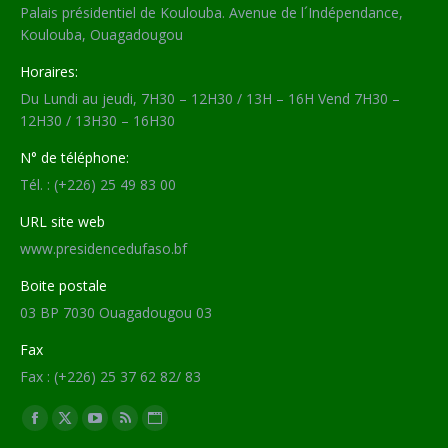
Palais présidentiel de Koulouba. Avenue de l´Indépendance,
Koulouba, Ouagadougou
Horaires:
Du Lundi au jeudi, 7H30 – 12H30 / 13H – 16H Vend 7H30 –
12H30 / 13H30 – 16H30
N° de téléphone:
Tél. : (+226) 25 49 83 00
URL site web
www.presidencedufaso.bf
Boite postale
03 BP 7030 Ouagadougou 03
Fax
Fax : (+226) 25 37 62 82/ 83
Trouvez nous sur :
Facebook
X
YouTube
RSS
Site