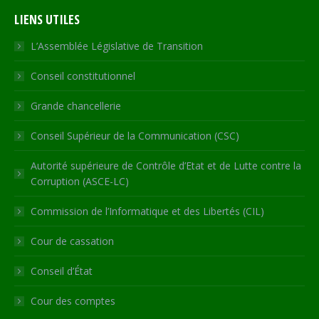
page
page
page
page
Web
LIENS UTILES
opens
opens
opens
opens
page
in
in
in
in
opens
L’Assemblée Législative de Transition
new
new
new
new
in
Conseil constitutionnel
window
window
window
window
new
window
Grande chancellerie
Conseil Supérieur de la Communication (CSC)
Autorité supérieure de Contrôle d’Etat et de Lutte contre la
Corruption (ASCE-LC)
Commission de l’Informatique et des Libertés (CIL)
Cour de cassation
Conseil d’État
Cour des comptes