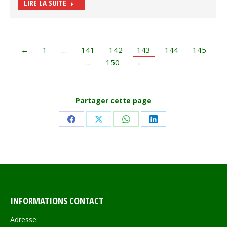
LIRE LA SUITE
←
1
…
141
142
143
144
145
…
150
→
Partager cette page
Share
Share
Share
Share
on
on
on
on
Facebook
X
WhatsApp
LinkedIn
INFORMATIONS CONTACT
Adresse: