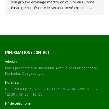
son groupe envisage mettre en œuvre au Burkina
Faso. «Je représente le secteur privé chinois et…
INFORMATIONS CONTACT
Adresse:
Palais présidentiel de Koulouba. Avenue de l´Indépendance,
Koulouba, Ouagadougou
Horaires:
Du Lundi au jeudi, 7H30 – 12H30 / 13H – 16H Vend 7H30 –
12H30 / 13H30 – 16H30
N° de téléphone: