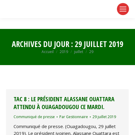
page
page
page
opens
opens
opens
in
in
in
new
new
new
window
window
window
ARCHIVES DU JOUR :
29 JUILLET 2019
Vous êtes ici :
Accueil
2019
juillet
29
TAC 8 : LE PRÉSIDENT ALASSANE OUATTARA
ATTENDU À OUAGADOUGOU CE MARDI.
Communiqué de presse
Par
Gestionnaire
29 juillet 2019
Communiqué de presse. (Ouagadougou, 29 juillet
2019). Le président ivoirien, Alassane Ouattara est