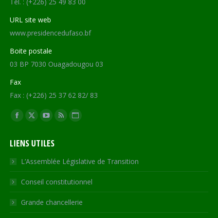
Tél. : (+226) 25 49 83 00
URL site web
www.presidencedufaso.bf
Boite postale
03 BP 7030 Ouagadougou 03
Fax
Fax : (+226) 25 37 62 82/ 83
Trouvez nous sur :
Facebook
X
YouTube
RSS
Site
page
page
page
page
Web
LIENS UTILES
opens
opens
opens
opens
page
in
in
in
in
opens
L’Assemblée Législative de Transition
new
new
new
new
in
Conseil constitutionnel
window
window
window
window
new
window
Grande chancellerie