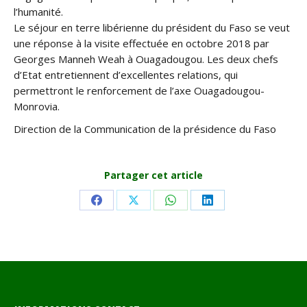
l’humanité.
Le séjour en terre libérienne du président du Faso se veut
une réponse à la visite effectuée en octobre 2018 par
Georges Manneh Weah à Ouagadougou. Les deux chefs
d’Etat entretiennent d’excellentes relations, qui
permettront le renforcement de l’axe Ouagadougou-
Monrovia.
Direction de la Communication de la présidence du Faso
Partager cet article
Share
Share
Share
Share
on
on
on
on
Facebook
X
WhatsApp
LinkedIn