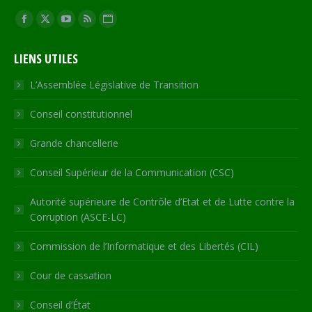
Trouvez nous sur :
Facebook
X
YouTube
RSS
Site
page
page
page
page
Web
LIENS UTILES
opens
opens
opens
opens
page
in
in
in
in
opens
L’Assemblée Législative de Transition
new
new
new
new
in
Conseil constitutionnel
window
window
window
window
new
window
Grande chancellerie
Conseil Supérieur de la Communication (CSC)
Autorité supérieure de Contrôle d’Etat et de Lutte contre la
Corruption (ASCE-LC)
Commission de l’Informatique et des Libertés (CIL)
Cour de cassation
Conseil d’État