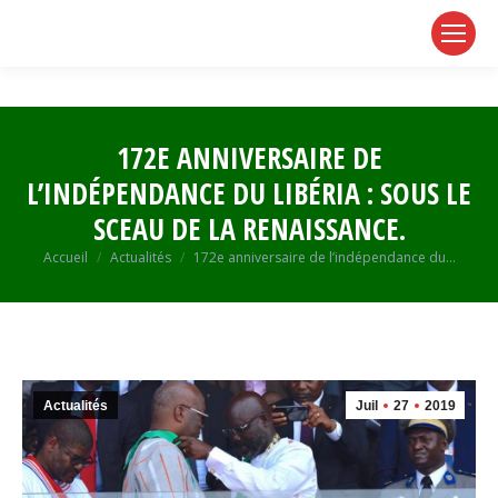
page
page
page
opens
opens
opens
in
in
in
new
new
new
window
window
window
172E ANNIVERSAIRE DE
L’INDÉPENDANCE DU LIBÉRIA : SOUS LE
SCEAU DE LA RENAISSANCE.
Vous êtes ici :
Accueil
Actualités
172e anniversaire de l’indépendance du…
Actualités
Juil
27
2019