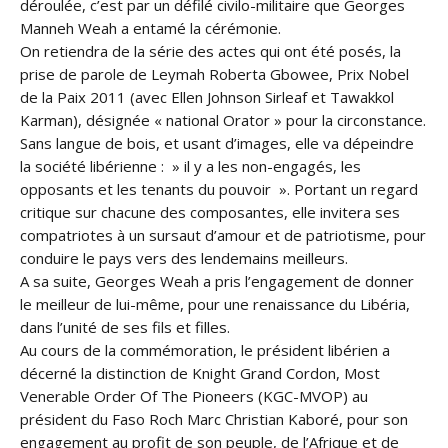
déroulée, c’est par un défilé civilo-militaire que Georges
Manneh Weah a entamé la cérémonie.
On retiendra de la série des actes qui ont été posés, la
prise de parole de Leymah Roberta Gbowee, Prix Nobel
de la Paix 2011 (avec Ellen Johnson Sirleaf et Tawakkol
Karman), désignée « national Orator » pour la circonstance.
Sans langue de bois, et usant d’images, elle va dépeindre
la société libérienne : » il y a les non-engagés, les
opposants et les tenants du pouvoir ». Portant un regard
critique sur chacune des composantes, elle invitera ses
compatriotes à un sursaut d’amour et de patriotisme, pour
conduire le pays vers des lendemains meilleurs.
A sa suite, Georges Weah a pris l’engagement de donner
le meilleur de lui-même, pour une renaissance du Libéria,
dans l’unité de ses fils et filles.
Au cours de la commémoration, le président libérien a
décerné la distinction de Knight Grand Cordon, Most
Venerable Order Of The Pioneers (KGC-MVOP) au
président du Faso Roch Marc Christian Kaboré, pour son
engagement au profit de son peuple, de l’Afrique et de