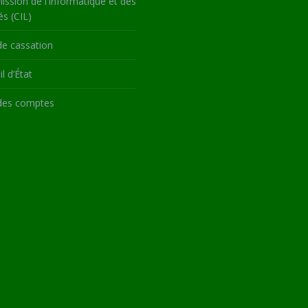
ssion de l’Informatique et des
és (CIL)
de cassation
l d’État
des comptes