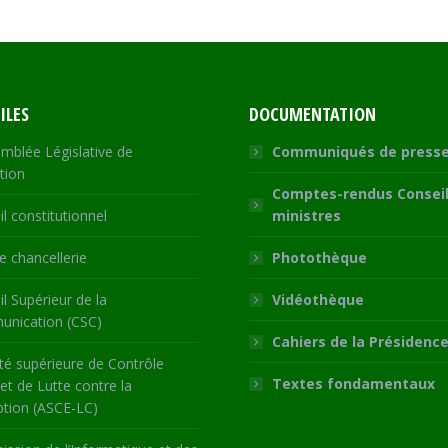
Facebook
X
WhatsApp
LinkedIn
ILES
DOCUMENTATION
mblée Législative de
Communiqués de press
tion
Comptes-rendus Conseil
l constitutionnel
ministres
 chancellerie
Photothèque
l Supérieur de la
Vidéothèque
nication (CSC)
Cahiers de la Présidenc
té supérieure de Contrôle
Textes fondamentaux
 et de Lutte contre la
ption (ASCE-LC)