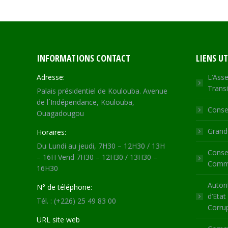
INFORMATIONS CONTACT
LIENS UT
Adresse:
L’Asse
Transi
Palais présidentiel de Koulouba. Avenue
de l´Indépendance, Koulouba,
Consei
Ouagadougou
Grande
Horaires:
Du Lundi au jeudi, 7H30 – 12H30 / 13H
Consei
– 16H Vend 7H30 – 12H30 / 13H30 –
Commu
16H30
Autori
N° de téléphone:
d’Etat
Tél. : (+226) 25 49 83 00
Corru
URL site web