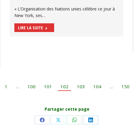
« L’Organisation des Nations unies célèbre ce jour à
New York, ses…
LIRE LA SUITE
1
…
100
101
102
103
104
…
150
Partager cette page
Share
Share
Share
Share
on
on
on
on