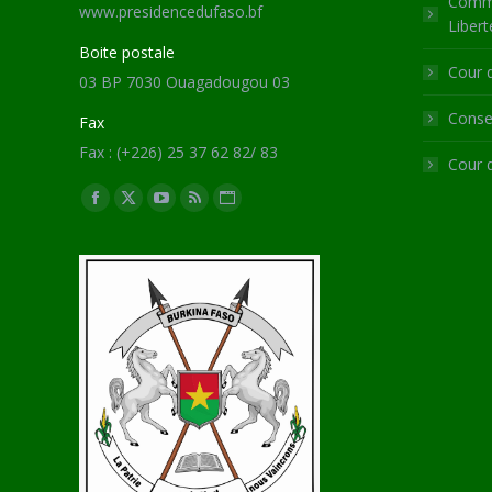
Commi
www.presidencedufaso.bf
Libert
Boite postale
Cour 
03 BP 7030 Ouagadougou 03
Consei
Fax
Fax : (+226) 25 37 62 82/ 83
Cour 
Trouvez nous sur :
Facebook
X
YouTube
RSS
Site
page
page
page
page
Web
opens
opens
opens
opens
page
in
in
in
in
opens
new
new
new
new
in
window
window
window
window
new
window