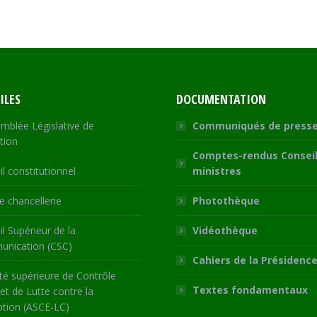
on
on
on
on
Facebook
X
WhatsApp
LinkedIn
ILES
DOCUMENTATION
mblée Législative de
Communiqués de press
tion
Comptes-rendus Conseil
l constitutionnel
ministres
 chancellerie
Photothèque
l Supérieur de la
Vidéothèque
nication (CSC)
Cahiers de la Présidenc
té supérieure de Contrôle
Textes fondamentaux
 et de Lutte contre la
ption (ASCE-LC)