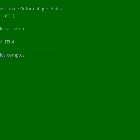
ssion de l’Informatique et des
és (CIL)
de cassation
l d’État
des comptes