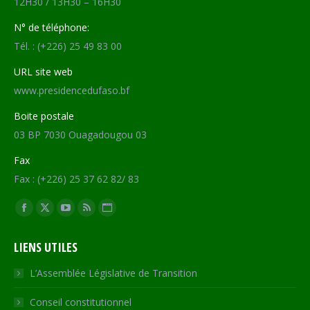
12H30 / 13H30 – 16H30
N° de téléphone:
Tél. : (+226) 25 49 83 00
URL site web
www.presidencedufaso.bf
Boite postale
03 BP 7030 Ouagadougou 03
Fax
Fax : (+226) 25 37 62 82/ 83
Trouvez nous sur :
Facebook
X
YouTube
RSS
Site
page
page
page
page
Web
LIENS UTILES
opens
opens
opens
opens
page
in
in
in
in
opens
L’Assemblée Législative de Transition
new
new
new
new
in
Conseil constitutionnel
window
window
window
window
new