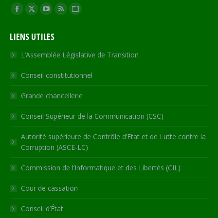
Trouvez nous sur :
Facebook
X
YouTube
RSS
Site
page
page
page
page
Web
LIENS UTILES
opens
opens
opens
opens
page
in
in
in
in
opens
L’Assemblée Législative de Transition
new
new
new
new
in
Conseil constitutionnel
window
window
window
window
new
window
Grande chancellerie
Conseil Supérieur de la Communication (CSC)
Autorité supérieure de Contrôle d’Etat et de Lutte contre la
Corruption (ASCE-LC)
Commission de l’Informatique et des Libertés (CIL)
Cour de cassation
Conseil d’État