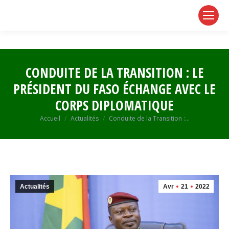
page
page
page
opens
opens
opens
in
in
in
new
new
new
window
window
window
CONDUITE DE LA TRANSITION : LE
PRÉSIDENT DU FASO ÉCHANGE AVEC LE
CORPS DIPLOMATIQUE
Vous êtes ici :
Accueil
Actualités
Conduite de la Transition :…
Actualités
Avr
21
2022