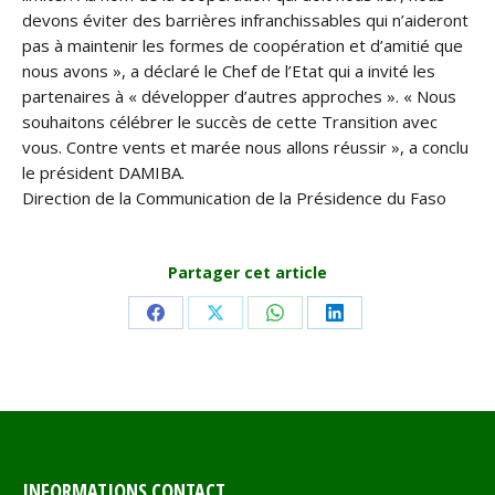
devons éviter des barrières infranchissables qui n’aideront
pas à maintenir les formes de coopération et d’amitié que
nous avons », a déclaré le Chef de l’Etat qui a invité les
partenaires à « développer d’autres approches ». « Nous
souhaitons célébrer le succès de cette Transition avec
vous. Contre vents et marée nous allons réussir », a conclu
le président DAMIBA.
Direction de la Communication de la Présidence du Faso
Partager cet article
Share
Share
Share
Share
on
on
on
on
Facebook
X
WhatsApp
LinkedIn
INFORMATIONS CONTACT