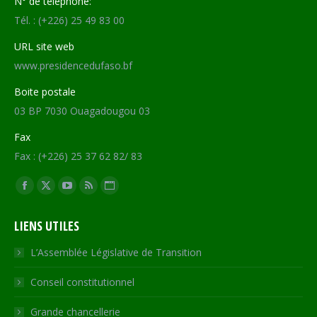
N° de téléphone:
Tél. : (+226) 25 49 83 00
URL site web
www.presidencedufaso.bf
Boite postale
03 BP 7030 Ouagadougou 03
Fax
Fax : (+226) 25 37 62 82/ 83
Trouvez nous sur :
Facebook
X
YouTube
RSS
Site
page
page
page
page
Web
LIENS UTILES
opens
opens
opens
opens
page
in
in
in
in
opens
L’Assemblée Législative de Transition
new
new
new
new
in
Conseil constitutionnel
window
window
window
window
new
window
Grande chancellerie