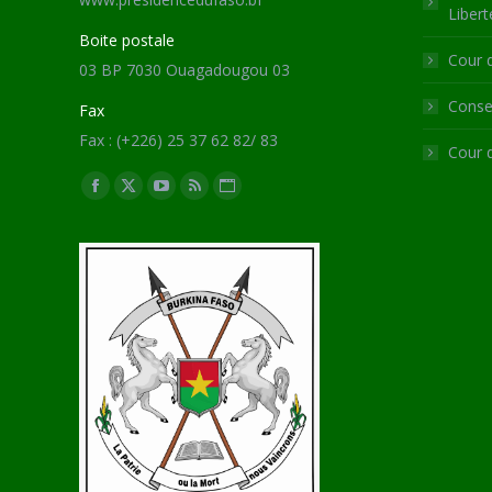
Libert
Boite postale
Cour 
03 BP 7030 Ouagadougou 03
Consei
Fax
Fax : (+226) 25 37 62 82/ 83
Cour 
Trouvez nous sur :
Facebook
X
YouTube
RSS
Site
page
page
page
page
Web
opens
opens
opens
opens
page
in
in
in
in
opens
new
new
new
new
in
window
window
window
window
new
window