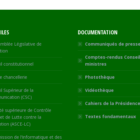
ILES
DOCUMENTATION
mblée Législative de
Communiqués de press
tion
Comptes-rendus Conseil
l constitutionnel
ministres
 chancellerie
Photothèque
l Supérieur de la
Vidéothèque
nication (CSC)
Cahiers de la Présidenc
té supérieure de Contrôle
Textes fondamentaux
 et de Lutte contre la
ption (ASCE-LC)
ssion de l’Informatique et des