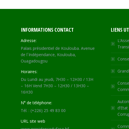
INFORMATIONS CONTACT
LIENS UT
Adresse:
L’Asse
Transi
Palais présidentiel de Koulouba. Avenue
de l´Indépendance, Koulouba,
Consei
Ouagadougou
Grande
Horaires:
Du Lundi au jeudi, 7H30 – 12H30 / 13H
Consei
– 16H Vend 7H30 – 12H30 / 13H30 –
Commu
16H30
Autori
N° de téléphone:
d’Etat
Tél. : (+226) 25 49 83 00
Corru
URL site web
Commi
www.presidencedufaso.bf