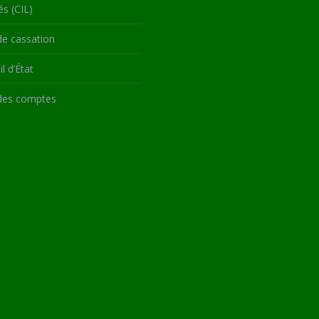
és (CIL)
de cassation
l d’État
des comptes