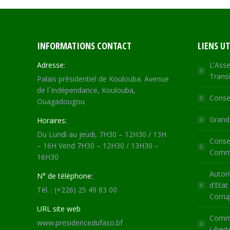
INFORMATIONS CONTACT
LIENS UT
Adresse:
L’Asse
Transi
Palais présidentiel de Koulouba. Avenue
de l´Indépendance, Koulouba,
Consei
Ouagadougou
Grande
Horaires:
Du Lundi au jeudi, 7H30 – 12H30 / 13H
Consei
– 16H Vend 7H30 – 12H30 / 13H30 –
Commu
16H30
Autori
N° de téléphone:
d’Etat
Tél. : (+226) 25 49 83 00
Corru
URL site web
Commi
www.presidencedufaso.bf
Libert