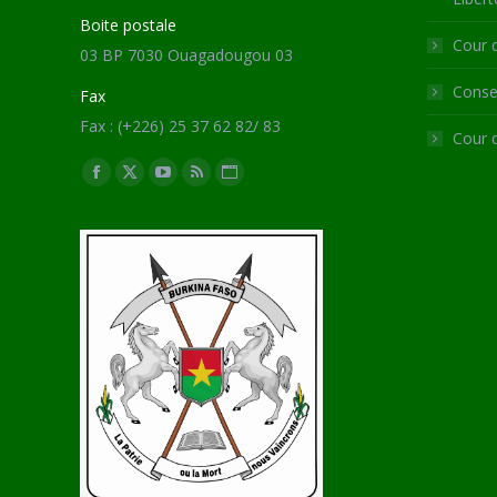
Boite postale
Cour 
03 BP 7030 Ouagadougou 03
Consei
Fax
Fax : (+226) 25 37 62 82/ 83
Cour 
Trouvez nous sur :
Facebook
X
YouTube
RSS
Site
page
page
page
page
Web
opens
opens
opens
opens
page
in
in
in
in
opens
new
new
new
new
in
window
window
window
window
new
window