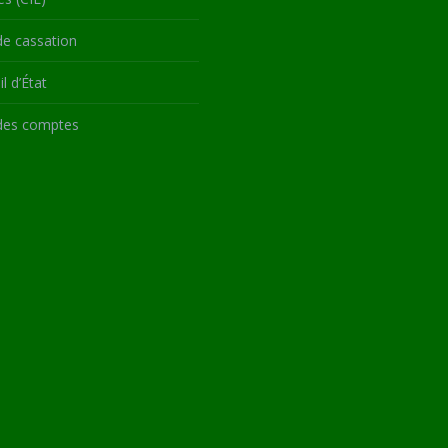
de cassation
l d’État
des comptes