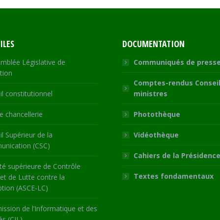
ILES
DOCUMENTATION
mblée Législative de
Communiqués de press
tion
Comptes-rendus Conseil
l constitutionnel
ministres
 chancellerie
Photothèque
l Supérieur de la
Vidéothèque
nication (CSC)
Cahiers de la Présidenc
té supérieure de Contrôle
Textes fondamentaux
 et de Lutte contre la
ption (ASCE-LC)
ssion de l’Informatique et des
és (CIL)