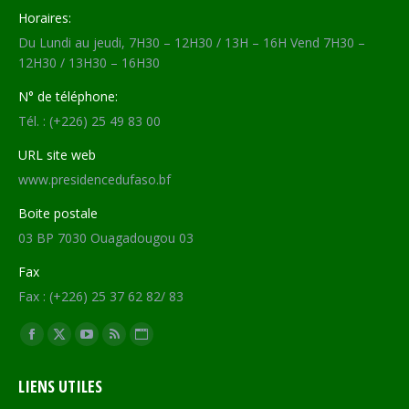
Horaires:
Du Lundi au jeudi, 7H30 – 12H30 / 13H – 16H Vend 7H30 –
12H30 / 13H30 – 16H30
N° de téléphone:
Tél. : (+226) 25 49 83 00
URL site web
www.presidencedufaso.bf
Boite postale
03 BP 7030 Ouagadougou 03
Fax
Fax : (+226) 25 37 62 82/ 83
Trouvez nous sur :
Facebook
X
YouTube
RSS
Site
page
page
page
page
Web
LIENS UTILES
opens
opens
opens
opens
page