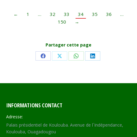
←
1
…
32
33
34
35
36
…
150
→
Partager cette page
Share
Share
Share
Share
on
on
on
on
Facebook
X
WhatsApp
LinkedIn
INFORMATIONS CONTACT
Adresse:
Palais présidentiel de Koulouba. Avenue de l´Indépendance,
Koulouba, Ouagadougou