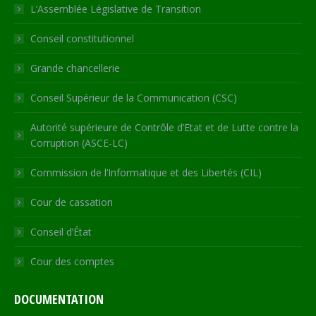
in
in
in
in
opens
L’Assemblée Législative de Transition
new
new
new
new
in
Conseil constitutionnel
window
window
window
window
new
window
Grande chancellerie
Conseil Supérieur de la Communication (CSC)
Autorité supérieure de Contrôle d’Etat et de Lutte contre la
Corruption (ASCE-LC)
Commission de l’Informatique et des Libertés (CIL)
Cour de cassation
Conseil d’État
Cour des comptes
DOCUMENTATION