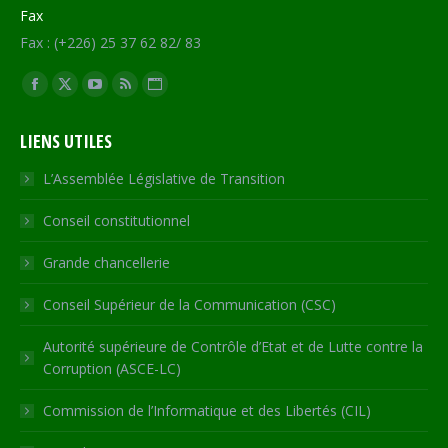
Fax
Fax : (+226) 25 37 62 82/ 83
Trouvez nous sur :
Facebook
X
YouTube
RSS
Site
page
page
page
page
Web
LIENS UTILES
opens
opens
opens
opens
page
in
in
in
in
opens
L’Assemblée Législative de Transition
new
new
new
new
in
Conseil constitutionnel
window
window
window
window
new
window
Grande chancellerie
Conseil Supérieur de la Communication (CSC)
Autorité supérieure de Contrôle d’Etat et de Lutte contre la
Corruption (ASCE-LC)
Commission de l’Informatique et des Libertés (CIL)