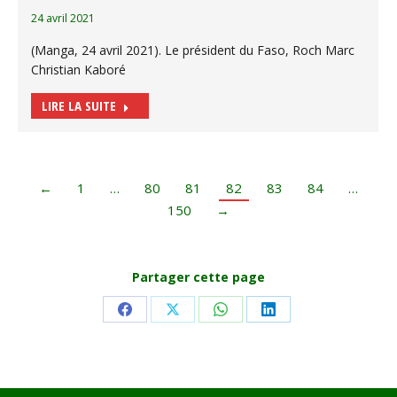
24 avril 2021
(Manga, 24 avril 2021). Le président du Faso, Roch Marc
Christian Kaboré
LIRE LA SUITE
←
1
…
80
81
82
83
84
…
150
→
Partager cette page
Share
Share
Share
Share
on
on
on
on
Facebook
X
WhatsApp
LinkedIn