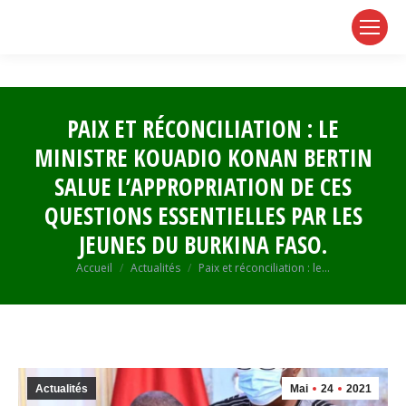
page
page
page
opens
opens
opens
in
in
in
new
new
new
window
window
window
PAIX ET RÉCONCILIATION : LE
MINISTRE KOUADIO KONAN BERTIN
SALUE L’APPROPRIATION DE CES
QUESTIONS ESSENTIELLES PAR LES
JEUNES DU BURKINA FASO.
Vous êtes ici :
Accueil
Actualités
Paix et réconciliation : le…
Actualités
Mai
24
2021