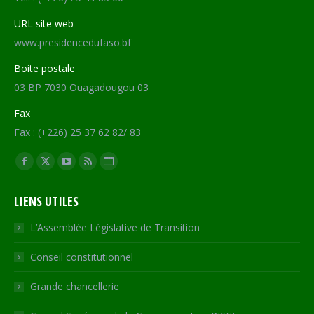
URL site web
www.presidencedufaso.bf
Boite postale
03 BP 7030 Ouagadougou 03
Fax
Fax : (+226) 25 37 62 82/ 83
Trouvez nous sur :
Facebook
X
YouTube
RSS
Site
page
page
page
page
Web
LIENS UTILES
opens
opens
opens
opens
page
in
in
in
in
opens
L’Assemblée Législative de Transition
new
new
new
new
in
Conseil constitutionnel
window
window
window
window
new
window
Grande chancellerie