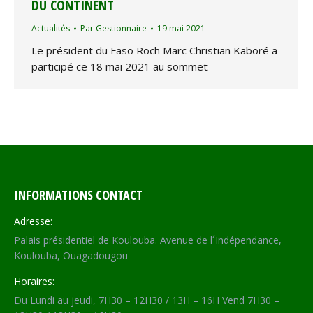
DU CONTINENT
Actualités
Par
Gestionnaire
19 mai 2021
Le président du Faso Roch Marc Christian Kaboré a
participé ce 18 mai 2021 au sommet
INFORMATIONS CONTACT
Adresse:
Palais présidentiel de Koulouba. Avenue de l´Indépendance,
Koulouba, Ouagadougou
Horaires:
Du Lundi au jeudi, 7H30 – 12H30 / 13H – 16H Vend 7H30 –