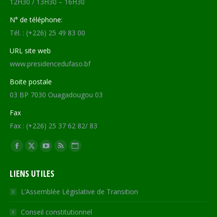
12H30 / 13H30 – 16H30
N° de téléphone:
Tél. : (+226) 25 49 83 00
URL site web
www.presidencedufaso.bf
Boite postale
03 BP 7030 Ouagadougou 03
Fax
Fax : (+226) 25 37 62 82/ 83
Trouvez nous sur :
Facebook
X
YouTube
RSS
Site
page
page
page
page
Web
LIENS UTILES
opens
opens
opens
opens
page
in
in
in
in
opens
L’Assemblée Législative de Transition
new
new
new
new
in
Conseil constitutionnel
window
window
window
window
new