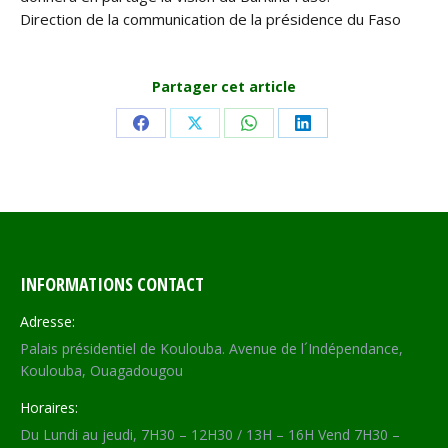
Direction de la communication de la présidence du Faso
Partager cet article
Share
Share
Share
Share
on
on
on
on
Facebook
X
WhatsApp
LinkedIn
INFORMATIONS CONTACT
Adresse:
Palais présidentiel de Koulouba. Avenue de l´Indépendance,
Koulouba, Ouagadougou
Horaires:
Du Lundi au jeudi, 7H30 – 12H30 / 13H – 16H Vend 7H30 –