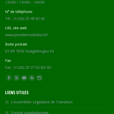
12H30 / 13H30 – 16H30
N° de téléphone:
Tél. : (+226) 25 49 83 00
URL site web
www.presidencedufaso.bf
Boite postale
03 BP 7030 Ouagadougou 03
Fax
Fax : (+226) 25 37 62 82/ 83
Trouvez nous sur :
Facebook
X
YouTube
RSS
Site
page
page
page
page
Web
LIENS UTILES
opens
opens
opens
opens
page
in
in
in
in
opens
L’Assemblée Législative de Transition
new
new
new
new
in
Conseil constitutionnel
window
window
window
window
new