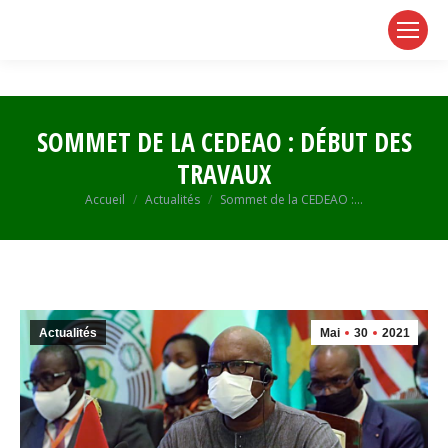
page
page
page
opens
opens
opens
in
in
in
new
new
new
window
window
window
SOMMET DE LA CEDEAO : DÉBUT DES
TRAVAUX
Vous êtes ici :
Accueil
Actualités
Sommet de la CEDEAO :…
Actualités
Mai
30
2021