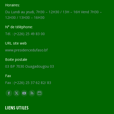
Horaires:
Du Lundi au jeudi, 7H30 – 12H30 / 13H – 16H Vend 7H30 –
12H30 / 13H30 – 16H30
N° de téléphone:
Tél. : (+226) 25 49 83 00
URL site web
www.presidencedufaso.bf
Boite postale
03 BP 7030 Ouagadougou 03
Fax
Fax : (+226) 25 37 62 82/ 83
Trouvez nous sur :
Facebook
X
YouTube
RSS
Site
page
page
page
page
Web
LIENS UTILES
opens
opens
opens
opens
page