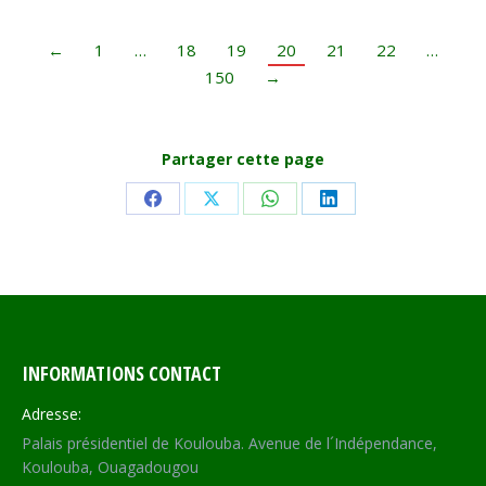
←
1
…
18
19
20
21
22
…
150
→
Partager cette page
Share
Share
Share
Share
on
on
on
on
Facebook
X
WhatsApp
LinkedIn
INFORMATIONS CONTACT
Adresse:
Palais présidentiel de Koulouba. Avenue de l´Indépendance,
Koulouba, Ouagadougou