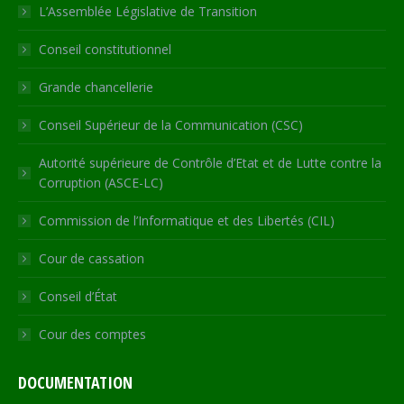
in
in
in
in
opens
L’Assemblée Législative de Transition
new
new
new
new
in
Conseil constitutionnel
window
window
window
window
new
window
Grande chancellerie
Conseil Supérieur de la Communication (CSC)
Autorité supérieure de Contrôle d’Etat et de Lutte contre la
Corruption (ASCE-LC)
Commission de l’Informatique et des Libertés (CIL)
Cour de cassation
Conseil d’État
Cour des comptes
DOCUMENTATION