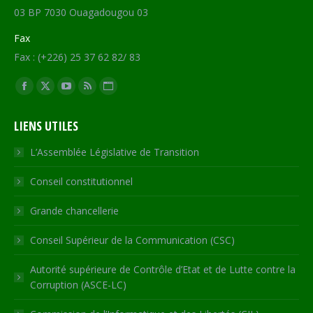
03 BP 7030 Ouagadougou 03
Fax
Fax : (+226) 25 37 62 82/ 83
Trouvez nous sur :
Facebook
X
YouTube
RSS
Site
page
page
page
page
Web
LIENS UTILES
opens
opens
opens
opens
page
in
in
in
in
opens
L’Assemblée Législative de Transition
new
new
new
new
in
Conseil constitutionnel
window
window
window
window
new
window
Grande chancellerie
Conseil Supérieur de la Communication (CSC)
Autorité supérieure de Contrôle d’Etat et de Lutte contre la
Corruption (ASCE-LC)