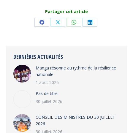
Partager cet article
Share
Share
Share
Share
on
on
on
on
Facebook
X
WhatsApp
LinkedIn
DERNIÈRES ACTUALITÉS
Manga résonne au rythme de la résilience
nationale
1 août 2026
Pas de titre
30 juillet 2026
CONSEIL DES MINISTRES DU 30 JUILLET
2026
30 juillet 2026