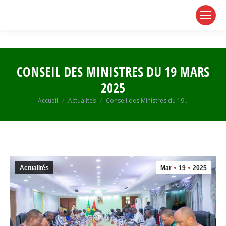
page
page
page
opens
opens
opens
in
in
in
new
new
new
window
window
window
CONSEIL DES MINISTRES DU 19 MARS
2025
Vous êtes ici :
Accueil
Actualités
Conseil des Ministres du 19…
Actualités
Mar
19
2025