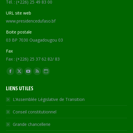
Tél. : (+226) 25 49 83 00
URL site web
www.presidencedufaso.bf
Boite postale
03 BP 7030 Ouagadougou 03
Fax
Fax : (+226) 25 37 62 82/ 83
Trouvez nous sur :
Facebook
X
YouTube
RSS
Site
page
page
page
page
Web
LIENS UTILES
opens
opens
opens
opens
page
in
in
in
in
opens
L’Assemblée Législative de Transition
new
new
new
new
in
Conseil constitutionnel
window
window
window
window
new
window
Grande chancellerie