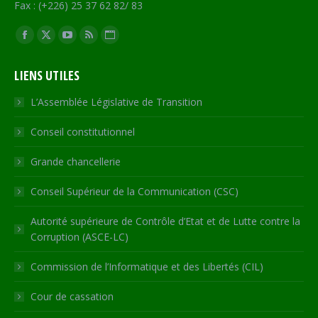
Fax : (+226) 25 37 62 82/ 83
Trouvez nous sur :
Facebook
X
YouTube
RSS
Site
page
page
page
page
Web
LIENS UTILES
opens
opens
opens
opens
page
in
in
in
in
opens
L’Assemblée Législative de Transition
new
new
new
new
in
Conseil constitutionnel
window
window
window
window
new
window
Grande chancellerie
Conseil Supérieur de la Communication (CSC)
Autorité supérieure de Contrôle d’Etat et de Lutte contre la
Corruption (ASCE-LC)
Commission de l’Informatique et des Libertés (CIL)
Cour de cassation