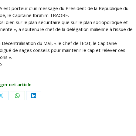
GA est porteur d’un message du Président de la République du
bè, le Capitaine Ibrahim TRAORE.
 bien sur le plan sécuritaire que sur le plan sociopolitique et
nte », a soutenu le chef de la délégation malienne à l’issue de
a Décentralisation du Mali, « le Chef de l’Etat, le Capitaine
digué de sages conseils pour maintenir le cap et relever ces
ons ».
o
ger cet article
Share
Share
Share
on
on
on
ook
X
WhatsApp
LinkedIn