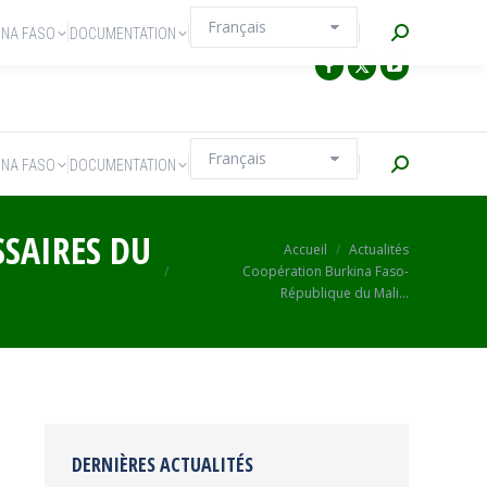
Recherche
INA FASO
DOCUMENTATION
Recherche
INA FASO
DOCUMENTATION
SSAIRES DU
Vous êtes ici :
Accueil
Actualités
Coopération Burkina Faso-
République du Mali…
DERNIÈRES ACTUALITÉS