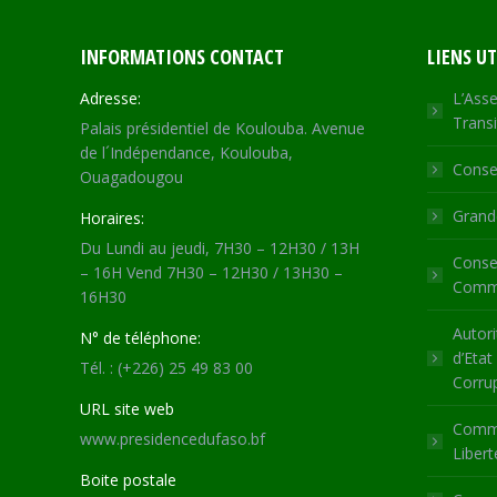
INFORMATIONS CONTACT
LIENS UT
Adresse:
L’Asse
Transi
Palais présidentiel de Koulouba. Avenue
de l´Indépendance, Koulouba,
Consei
Ouagadougou
Grande
Horaires:
Du Lundi au jeudi, 7H30 – 12H30 / 13H
Consei
– 16H Vend 7H30 – 12H30 / 13H30 –
Commu
16H30
Autori
N° de téléphone:
d’Etat
Tél. : (+226) 25 49 83 00
Corru
URL site web
Commi
www.presidencedufaso.bf
Libert
Boite postale