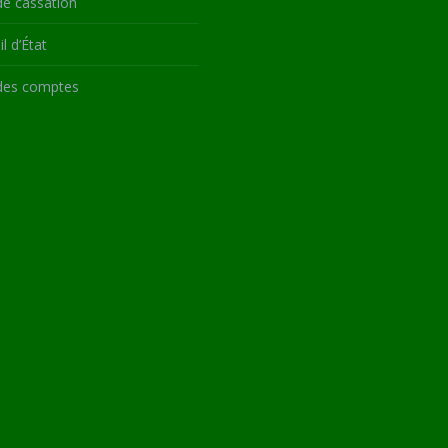
de cassation
l d’État
des comptes