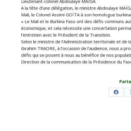
Lieutenant-colonel Abdoulaye MAÏGA.
A la tête d’une délégation, le ministre Abdoulaye MAÏ
Mali, le Colonel Assimi GOÏTA à son homologue burkina
« Le Mali et le Burkina Faso ont des défis communs aussi
économique, et cela nécessite une concertation permane
l’entretien avec le Président de la Transition.
Selon le ministre de l’Administration territoriale et de l
Ibrahim TRAORE, à l’occasion de l’audience, nous a pro
défis qui se posent à nous au bénéfice de nos populati
Direction de la communication de la Présidence du Fas
Parta
Share
on
Faceb