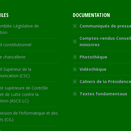
ILES
DOCUMENTATION
mblée Législative de
Communiqués de press
tion
Comptes-rendus Conseil
l constitutionnel
ministres
 chancellerie
Photothèque
l Supérieur de la
Vidéothèque
nication (CSC)
Cahiers de la Présidenc
té supérieure de Contrôle
Textes fondamentaux
 et de Lutte contre la
ption (ASCE-LC)
ssion de l’Informatique et des
és (CIL)