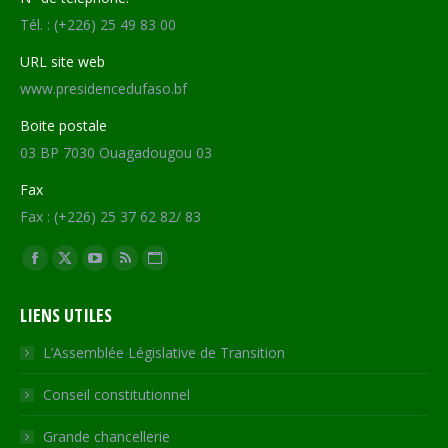
Tél. : (+226) 25 49 83 00
URL site web
www.presidencedufaso.bf
Boite postale
03 BP 7030 Ouagadougou 03
Fax
Fax : (+226) 25 37 62 82/ 83
Trouvez nous sur :
Facebook
X
YouTube
RSS
Site
page
page
page
page
Web
LIENS UTILES
opens
opens
opens
opens
page
in
in
in
in
opens
L’Assemblée Législative de Transition
new
new
new
new
in
Conseil constitutionnel
window
window
window
window
new
window
Grande chancellerie