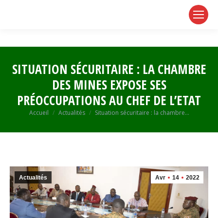
page
page
page
opens
opens
opens
in
in
in
new
new
new
window
window
window
SITUATION SÉCURITAIRE : LA CHAMBRE
DES MINES EXPOSE SES
PRÉOCCUPATIONS AU CHEF DE L’ETAT
Vous êtes ici :
Accueil
Actualités
Situation sécuritaire : la chambre…
Actualités
Avr
14
2022