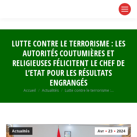
page
page
page
opens
opens
opens
in
in
in
new
new
new
window
window
window
LUTTE CONTRE LE TERRORISME : LES
AUTORITÉS COUTUMIÈRES ET
RELIGIEUSES FÉLICITENT LE CHEF DE
L’ETAT POUR LES RÉSULTATS
ENGRANGÉS
Vous êtes ici :
Accueil
Actualités
Lutte contre le terrorisme :…
Actualités
Avr
23
2024