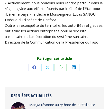
« Actuellement, nous pouvons nous rendre partout dans la
région grâce aux efforts fournis par le Chef de l’Etat pour
libérer le pays », a déclaré Monseigneur Lucas SANOU,
Evêque du diocèse de Banfora.
Outre la reconquête du territoire, les autorités religieuses
ont salué les actions entreprises pour la sécurité
alimentaire et l’amélioration du système sanitaire.
Direction de la Communication de la Présidence du Faso
Partager cet article
Share
Share
Share
Share
on
on
on
on
Facebook
X
WhatsApp
LinkedIn
DERNIÈRES ACTUALITÉS
Manga résonne au rythme de la résilience