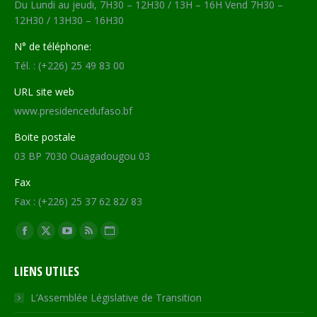
Du Lundi au jeudi, 7H30 – 12H30 / 13H – 16H Vend 7H30 –
12H30 / 13H30 – 16H30
N° de téléphone:
Tél. : (+226) 25 49 83 00
URL site web
www.presidencedufaso.bf
Boite postale
03 BP 7030 Ouagadougou 03
Fax
Fax : (+226) 25 37 62 82/ 83
Trouvez nous sur :
Facebook
X
YouTube
RSS
Site
page
page
page
page
Web
LIENS UTILES
opens
opens
opens
opens
page
in
in
in
in
opens
L’Assemblée Législative de Transition
new
new
new
new
in