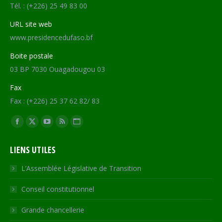
Tél. : (+226) 25 49 83 00
URL site web
www.presidencedufaso.bf
Boite postale
03 BP 7030 Ouagadougou 03
Fax
Fax : (+226) 25 37 62 82/ 83
Trouvez nous sur :
Facebook
X
YouTube
RSS
Site
page
page
page
page
Web
LIENS UTILES
opens
opens
opens
opens
page
in
in
in
in
opens
L’Assemblée Législative de Transition
new
new
new
new
in
Conseil constitutionnel
window
window
window
window
new
window
Grande chancellerie