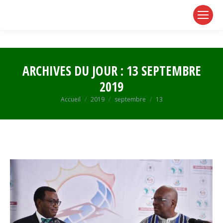
page
page
page
opens
opens
opens
in
in
in
new
new
new
window
window
window
ARCHIVES DU JOUR :
13 SEPTEMBRE
2019
Vous êtes ici :
Accueil
2019
septembre
13