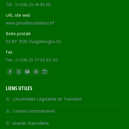
Tél. : (+226) 25 49 83 00
URL site web
www.presidencedufaso.bf
Boite postale
03 BP 7030 Ouagadougou 03
Fax
Fax : (+226) 25 37 62 82/ 83
Trouvez nous sur :
Facebook
X
YouTube
RSS
Site
page
page
page
page
Web
LIENS UTILES
opens
opens
opens
opens
page
in
in
in
in
opens
L’Assemblée Législative de Transition
new
new
new
new
in
Conseil constitutionnel
window
window
window
window
new
window
Grande chancellerie