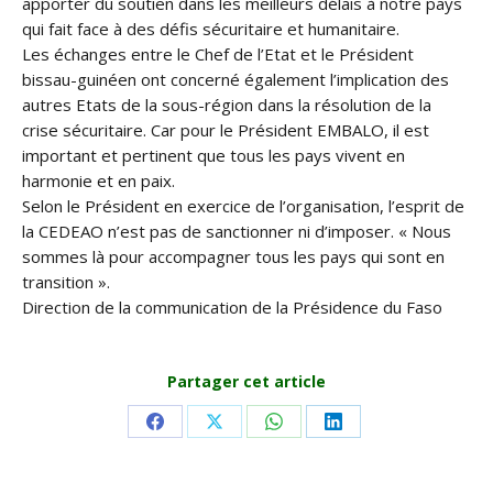
apporter du soutien dans les meilleurs délais à notre pays
qui fait face à des défis sécuritaire et humanitaire.
Les échanges entre le Chef de l’Etat et le Président
bissau-guinéen ont concerné également l’implication des
autres Etats de la sous-région dans la résolution de la
crise sécuritaire. Car pour le Président EMBALO, il est
important et pertinent que tous les pays vivent en
harmonie et en paix.
Selon le Président en exercice de l’organisation, l’esprit de
la CEDEAO n’est pas de sanctionner ni d’imposer. « Nous
sommes là pour accompagner tous les pays qui sont en
transition ».
Direction de la communication de la Présidence du Faso
Partager cet article
Share
Share
Share
Share
on
on
on
on