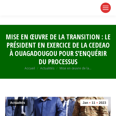
page
page
page
opens
opens
opens
in
in
in
new
new
new
window
window
window
MISE EN ŒUVRE DE LA TRANSITION : LE
PRÉSIDENT EN EXERCICE DE LA CEDEAO
À OUAGADOUGOU POUR S’ENQUÉRIR
DU PROCESSUS
Vous êtes ici :
Accueil
Actualités
Mise en œuvre de la…
Actualités
Jan
11
2023