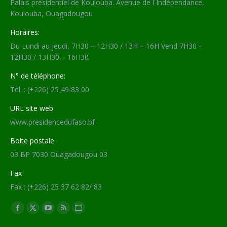
Palais présidentiel de Koulouba. Avenue de l´Indépendance,
Koulouba, Ouagadougou
Horaires:
Du Lundi au jeudi, 7H30 – 12H30 / 13H – 16H Vend 7H30 –
12H30 / 13H30 – 16H30
N° de téléphone:
Tél. : (+226) 25 49 83 00
URL site web
www.presidencedufaso.bf
Boite postale
03 BP 7030 Ouagadougou 03
Fax
Fax : (+226) 25 37 62 82/ 83
Trouvez nous sur :
Facebook
X
YouTube
RSS
Site
page
page
page
page
Web