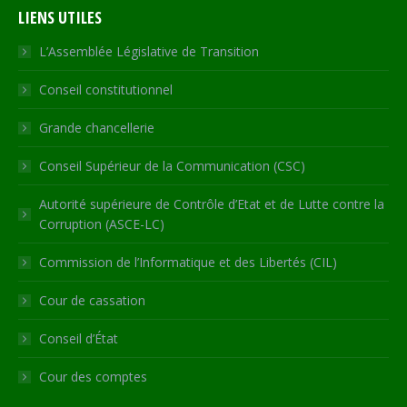
LIENS UTILES
opens
opens
opens
opens
page
in
in
in
in
opens
L’Assemblée Législative de Transition
new
new
new
new
in
Conseil constitutionnel
window
window
window
window
new
window
Grande chancellerie
Conseil Supérieur de la Communication (CSC)
Autorité supérieure de Contrôle d’Etat et de Lutte contre la
Corruption (ASCE-LC)
Commission de l’Informatique et des Libertés (CIL)
Cour de cassation
Conseil d’État
Cour des comptes