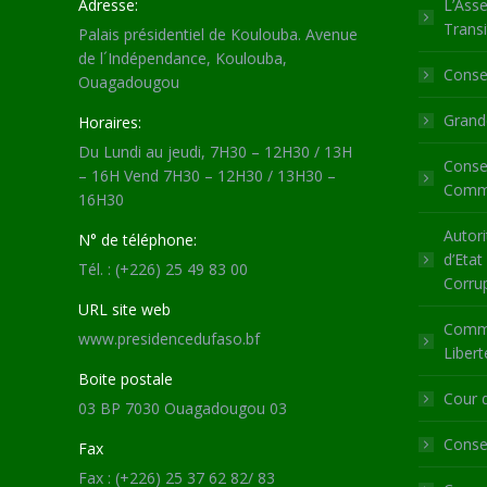
Adresse:
L’Asse
Transi
Palais présidentiel de Koulouba. Avenue
de l´Indépendance, Koulouba,
Consei
Ouagadougou
Grande
Horaires:
Du Lundi au jeudi, 7H30 – 12H30 / 13H
Consei
– 16H Vend 7H30 – 12H30 / 13H30 –
Commu
16H30
Autori
N° de téléphone:
d’Etat
Tél. : (+226) 25 49 83 00
Corru
URL site web
Commi
www.presidencedufaso.bf
Libert
Boite postale
Cour 
03 BP 7030 Ouagadougou 03
Consei
Fax
Fax : (+226) 25 37 62 82/ 83