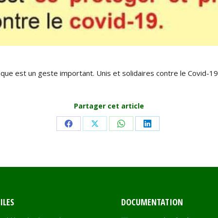
que est un geste important. Unis et solidaires contre le Covid-19
Partager cet article
Share
Share
Share
Share
on
on
on
on
Facebook
X
WhatsApp
LinkedIn
ILES
DOCUMENTATION