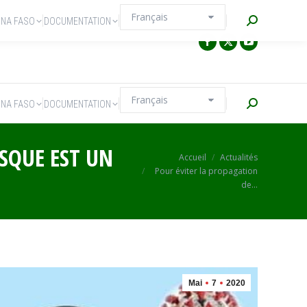
Recherche
INA FASO
DOCUMENTATION
Recherche
INA FASO
DOCUMENTATION
SQUE EST UN
Vous êtes ici :
Accueil
Actualités
Pour éviter la propagation
de…
Mai
7
2020