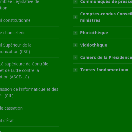
mblée Législative de
Communiqués de press
tion
Comptes-rendus Conseil
l constitutionnel
ministres
 chancellerie
Photothèque
l Supérieur de la
Vidéothèque
nication (CSC)
Cahiers de la Présidenc
té supérieure de Contrôle
Textes fondamentaux
 et de Lutte contre la
ption (ASCE-LC)
ssion de l’Informatique et des
és (CIL)
de cassation
l d’État