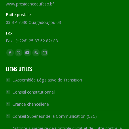
www.presidencedufaso.bf
Boite postale
03 BP 7030 Ouagadougou 03
Fax
Fax : (+226) 25 37 62 82/ 83
Trouvez nous sur :
Facebook
X
YouTube
RSS
Site
page
page
page
page
Web
LIENS UTILES
opens
opens
opens
opens
page
in
in
in
in
opens
L’Assemblée Législative de Transition
new
new
new
new
in
Conseil constitutionnel
window
window
window
window
new
window
Grande chancellerie
Conseil Supérieur de la Communication (CSC)
Autorité supérieure de Contrôle d’Etat et de Lutte contre la