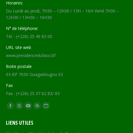
Horaires:
Du Lundi au jeudi, 7H30 – 12H30 / 13H – 16H Vend 7H30 –
12H30 / 13H30 – 16H30
N° de téléphone:
Tél. : (+226) 25 49 83 00
URL site web
www.presidencedufaso.bf
Boite postale
03 BP 7030 Ouagadougou 03
Fax
Fax : (+226) 25 37 62 82/ 83
Trouvez nous sur :
Facebook
X
YouTube
RSS
Site
page
page
page
page
Web
LIENS UTILES
opens
opens
opens
opens
page
in
in
in
in
opens