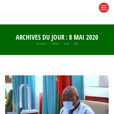
page
page
page
opens
opens
opens
in
in
in
new
new
new
window
window
window
ARCHIVES DU JOUR :
8 MAI 2020
Vous êtes ici :
Accueil
2020
mai
08