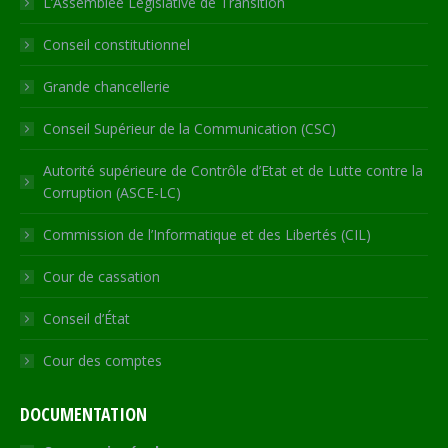
L’Assemblée Législative de Transition
new
new
new
new
in
Conseil constitutionnel
window
window
window
window
new
window
Grande chancellerie
Conseil Supérieur de la Communication (CSC)
Autorité supérieure de Contrôle d’Etat et de Lutte contre la
Corruption (ASCE-LC)
Commission de l’Informatique et des Libertés (CIL)
Cour de cassation
Conseil d’État
Cour des comptes
DOCUMENTATION